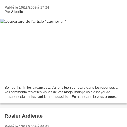
Publié le 19/12/2009 à 17:24
Par
Aliselle
Bonjour! Enfin les vacances!... J'ai pris bien du retard dans les réponses à
vos commentaires et les visites de vos blogs, mais je vais essayer de
rattraper cela le plus rapidement possible... En attendant, je vous propose
une photo du laurier tin qui...
Rosier Ardiente
Publié le 13/12/2009 à 00:05