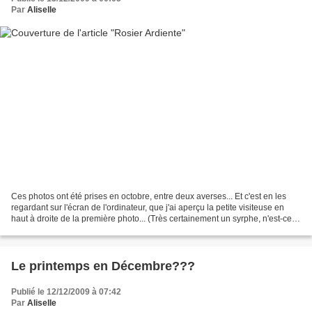
Par
Aliselle
Ces photos ont été prises en octobre, entre deux averses... Et c'est en les
regardant sur l'écran de l'ordinateur, que j'ai aperçu la petite visiteuse en
haut à droite de la première photo... (Très certainement un syrphe, n'est-ce
pas Didier?...) De quoi...
Le printemps en Décembre???
Publié le 12/12/2009 à 07:42
Par
Aliselle