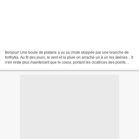
Bonjour! Une boule de platane a vu sa chute stoppée par une branche de
forthytia. Au fil des jours, le vent et la pluie on arraché un à un les akènes... Il
n'en reste plus maintenant que le coeur, portant les cicatrices des points
d'attache de chaque...