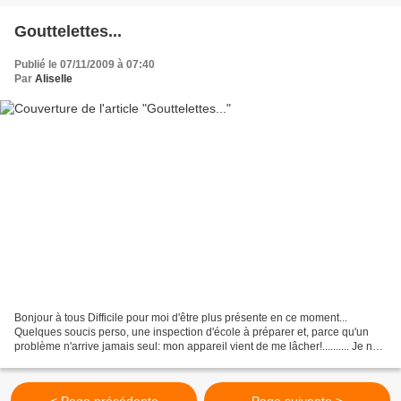
Gouttelettes...
Publié le 07/11/2009 à 07:40
Par
Aliselle
Bonjour à tous Difficile pour moi d'être plus présente en ce moment...
Quelques soucis perso, une inspection d'école à préparer et, parce qu'un
problème n'arrive jamais seul: mon appareil vient de me lâcher!.......... Je ne
peux donc vous montrer ni les...