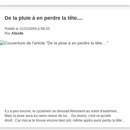
les orfèvres les...
De la pluie à en perdre la tête....
Publié le 11/11/2009 à 08:25
Par
Aliselle
Il y a peu encore, le cyclamen se dressait fièrement au soleil d'automne...
Mais la pluie aura eu raion raison de lui.... Du moins, c'est ce qu'elle
droit!...Car moi je le trouve encore bien joli, même après avoir perdu la tête
dans la tempête!... Je...