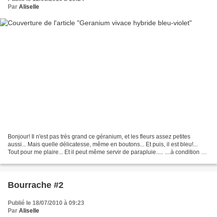
Par
Aliselle
Bonjour! Il n'est pas très grand ce géranium, et les fleurs assez petites
aussi... Mais quelle délicatesse, même en boutons... Et puis, il est bleu!...
Tout pour me plaire... Et il peut même servir de parapluie..... ....à condition de
bien s'accrocher!......
Bourrache #2
Publié le 18/07/2010 à 09:23
Par
Aliselle