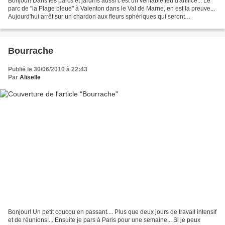
Bonjour! Dans les parcs et jardins aussi c'est un véritable feu d'artifice... Le
parc de "la Plage bleue" à Valenton dans le Val de Marne, en est la preuve...
Aujourd'hui arrêt sur un chardon aux fleurs sphériques qui seront
certainement d'un bleu superbe...
Bourrache
Publié le 30/06/2010 à 22:43
Par
Aliselle
Bonjour! Un petit coucou en passant.... Plus que deux jours de travail intensif
et de réunions!... Ensuite je pars à Paris pour une semaine... Si je peux