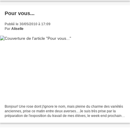
Pour vous...
Publié le 30/05/2010 à 17:09
Par
Aliselle
Bonjour! Une rose dont j'ignore le nom, mais pleine du charme des variétés
anciennes, prise ce matin entre deux averses... Je suis très prise par la
préparation de l'exposition du travail de mes élèves, le week-end prochain,
donc peu présente en ce moment......