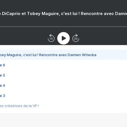
 DiCaprio et Tobey Maguire, c'est lui ! Rencontre avec Dam
bey Maguire, c'est lui ! Rencontre avec Damien Witecka
e 6
e 5
e 4
e 3
s créatrices de la VF !
e 2
e 1