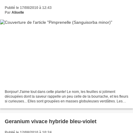
Publié le 17/08/2010 à 12:43
Par
Aliselle
Bonjour! J'aime tout dans cette plante! Le nom, les feuilles si joliment
découpées dont la saveur rappelle un peu celle de la bourrache, et les fleurs
si curieuses... Elles sont groupées en masses globuleuses verdâtres. Les
fleurs femelles, rouges, s'ouvrent...
Geranium vivace hybride bleu-violet
Publié le 12/08/2010 à 10:24