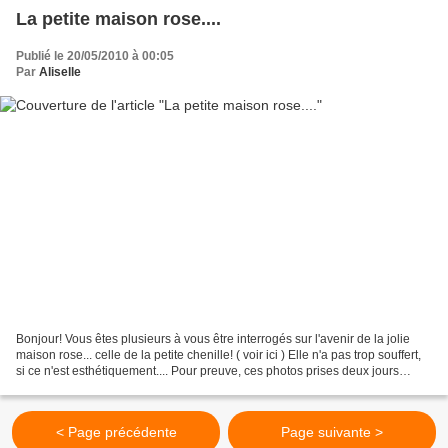
La petite maison rose....
Publié le 20/05/2010 à 00:05
Par
Aliselle
Bonjour! Vous êtes plusieurs à vous être interrogés sur l'avenir de la jolie
maison rose... celle de la petite chenille! ( voir ici ) Elle n'a pas trop souffert,
si ce n'est esthétiquement.... Pour preuve, ces photos prises deux jours
après l'abandon...
< Page précédente
Page suivante >