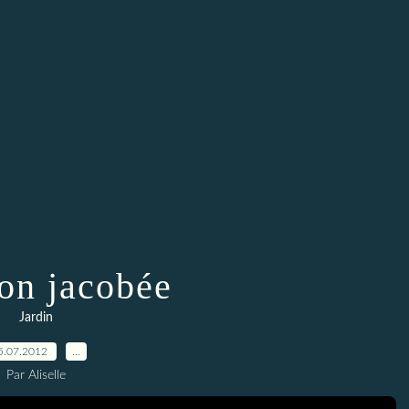
on jacobée
Jardin
5.07.2012
…
Par Aliselle