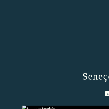
Seneç
1