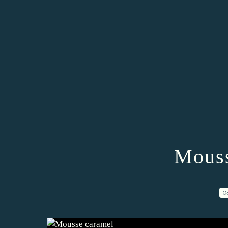
Mouss
0