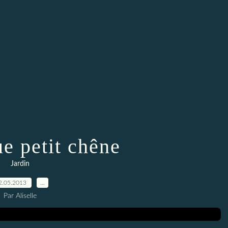
e petit chêne
Jardin
2.05.2013
…
Par Aliselle