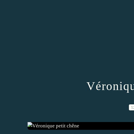
Véroniqu
1