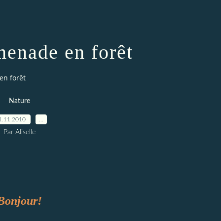
menade en forêt
en forêt
Nature
1.11.2010
…
Par Aliselle
Bonjour!