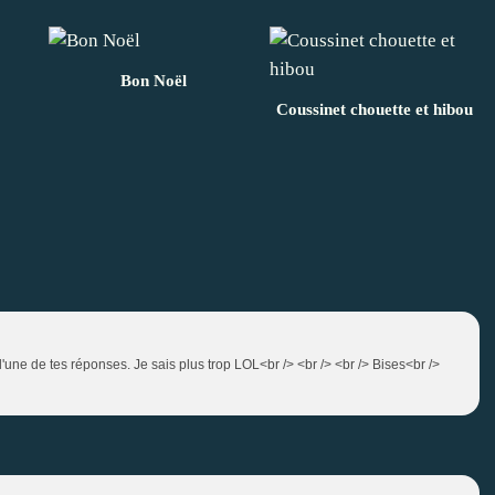
Bon Noël
Coussinet chouette et hibou
'une de tes réponses. Je sais plus trop LOL<br /> <br /> <br /> Bises<br />