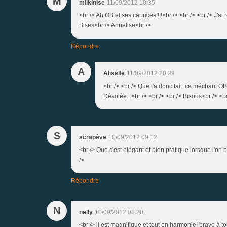
M
milkinise
11/09/2012 10:35
<br /> Ah OB et ses caprices!!!!<br /> <br /> <br /> J'ai
Bises<br /> Annelise<br />
Répondre
A
Aliselle
11/09/2012 20:29
<br /> <br /> Que t'a donc fait ce méchant OB!
Désolée...<br /> <br /> <br /> Bisous<br /> <br
S
scrapève
10/09/2012 09:12
<br /> Que c'est élégant et bien pratique lorsque l'on 
/>
Répondre
N
nelly
10/09/2012 08:30
<br /> il est magnifique et tout en harmonie! bravo à toi