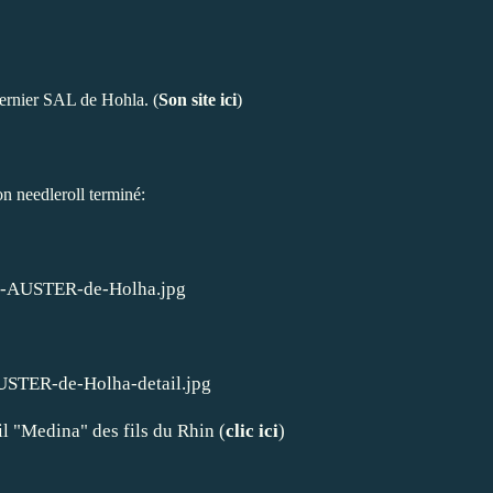
 dernier SAL de Hohla. (
Son site ici
)
n needleroll terminé:
Fil "Medina" des fils du Rhin (
clic ici
)