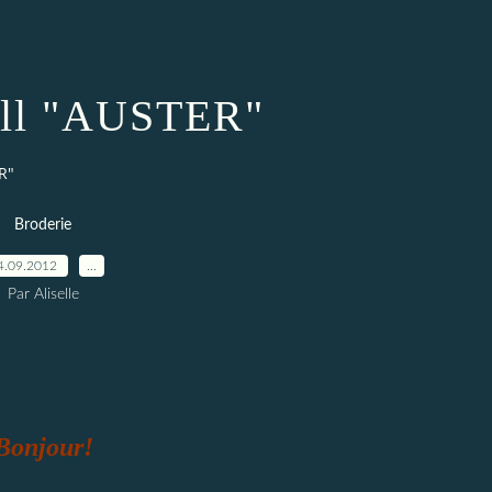
oll "AUSTER"
R"
Broderie
4.09.2012
…
Par Aliselle
Bonjour!