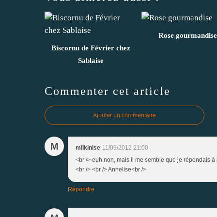
Rose gourmandise
Biscornu de Février chez
Sablaise
Commenter cet article
Ajouter un commentaire
M
milkinise
11/09/2012 21:00
<br /> euh non, mais il me semble que je répondais à l
<br /> <br /> Annelise<br />
Répondre