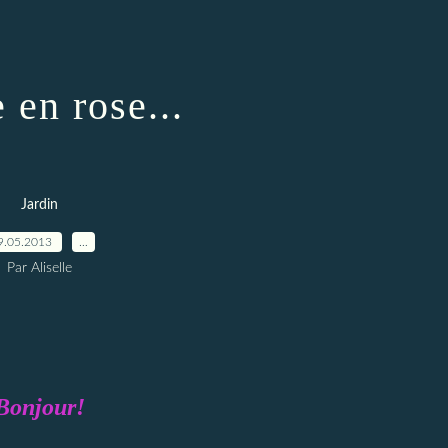
 en rose...
Jardin
9.05.2013
…
Par Aliselle
Bonjour!