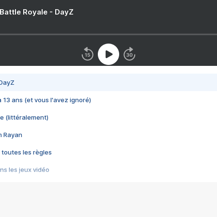
 Battle Royale - DayZ
 DayZ
 a 13 ans (et vous l'avez ignoré)
e (littéralement)
im Rayan
 toutes les règles
s les jeux vidéo
us choquant de Rockstar ? - Le scandale BULLY
e plus moche de Steam