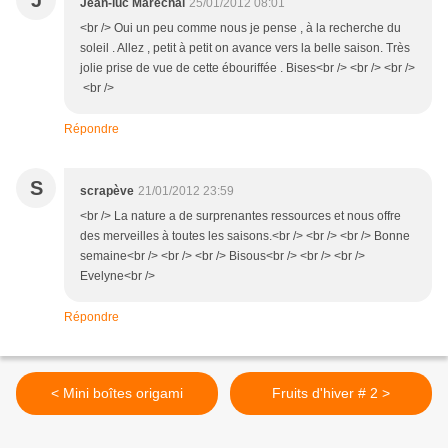
J
Jean-luc Marechal
25/01/2012 08:01
<br /> Oui un peu comme nous je pense , à la recherche du
soleil . Allez , petit à petit on avance vers la belle saison. Très
jolie prise de vue de cette ébouriffée . Bises<br /> <br /> <br />
<br />
Répondre
S
scrapève
21/01/2012 23:59
<br /> La nature a de surprenantes ressources et nous offre
des merveilles à toutes les saisons.<br /> <br /> <br /> Bonne
semaine<br /> <br /> <br /> Bisous<br /> <br /> <br />
Evelyne<br />
Répondre
< Mini boîtes origami
Fruits d'hiver # 2 >