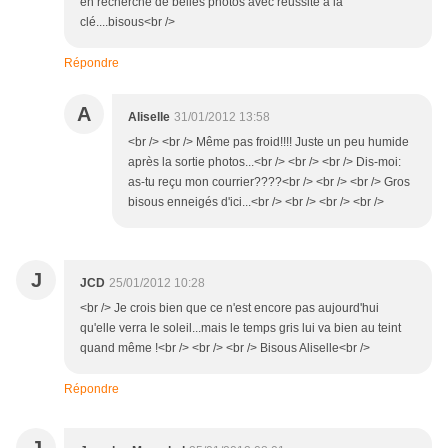
en recherche de belles photos avec réussite à la
clé....bisous<br />
Répondre
A
Aliselle
31/01/2012 13:58
<br /> <br /> Même pas froid!!!! Juste un peu humide
après la sortie photos...<br /> <br /> <br /> Dis-moi:
as-tu reçu mon courrier????<br /> <br /> <br /> Gros
bisous enneigés d'ici...<br /> <br /> <br /> <br />
J
JCD
25/01/2012 10:28
<br /> Je crois bien que ce n'est encore pas aujourd'hui
qu'elle verra le soleil...mais le temps gris lui va bien au teint
quand même !<br /> <br /> <br /> Bisous Aliselle<br />
Répondre