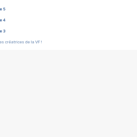
e 5
e 4
e 3
s créatrices de la VF !
e 2
e 1
e Mektoub My Love arrive enfin ! Rencontre avec Shaïn Boumedine et Sal
i : après Toni en famille
elle réalise le bouleversant Dites lui que je l'aime
ais ! Rencontre autour de Vie privée de Rebecca Zlotowski
 de Marguerite, Grave... Rencontre avec Ella Rumpf
 Les Rêveurs, un film intime sur la santé mentale