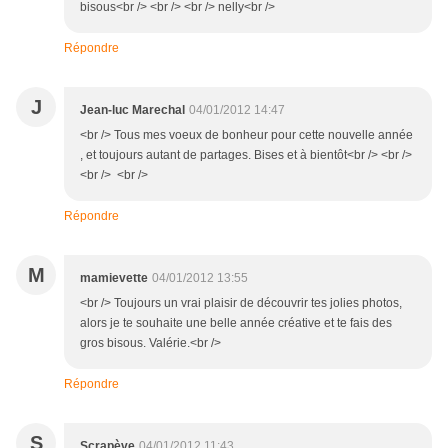
bisous<br /> <br /> <br /> nelly<br />
Répondre
J
Jean-luc Marechal
04/01/2012 14:47
<br /> Tous mes voeux de bonheur pour cette nouvelle année
, et toujours autant de partages. Bises et à bientôt<br /> <br />
<br /> <br />
Répondre
M
mamievette
04/01/2012 13:55
<br /> Toujours un vrai plaisir de découvrir tes jolies photos,
alors je te souhaite une belle année créative et te fais des
gros bisous. Valérie.<br />
Répondre
S
Scrapève
04/01/2012 11:43