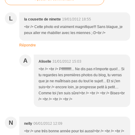
L
la cousette de ninette
19/01/2012 18:55
<br /> Cette photo est vraiment magnifique!!! Sans blague, je
peux aller me rhabiller avec les miennes ;-D<br />
Répondre
A
Aliselle
31/01/2012 15:03
<br /> <br /> Pffffffffff!... Ne dis pas n'importe quoi!... Si
tu regardes les premières photos du blog, tu verras
que je ne maîtrisais pas du tout le sujet!... Et si j'en
suis<br /> encore loin, je progresse petit à petit....
Comme toi j'en suis sûre!<br /> <br /> <br /> Bises<br
/> <br /> <br /> <br />
N
nelly
06/01/2012 12:09
<br /> une trés bonne année pour toi aussi!<br /> <br /> <br />