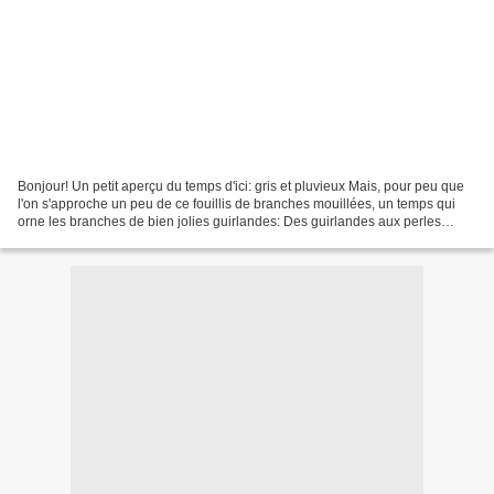
Bonjour! Un petit aperçu du temps d'ici: gris et pluvieux Mais, pour peu que
l'on s'approche un peu de ce fouillis de branches mouillées, un temps qui
orne les branches de bien jolies guirlandes: Des guirlandes aux perles
magiques renfermant tout un monde......