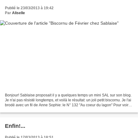
Publié le 23/03/2013 à 19:42
Par
Aliselle
Bonjour! Sablaise proposait il y a quelques temps un mini SAL sur son blog.
Je n'ai pas résisté longtemps, et voilà le résultat: un joli petit biscornu. Je l'ai
brodé avec un fil de Anne Sophie: le N° 132 "Au coeur du lagon" Pour voir
les fils d'Anne...
Enfin!...
Publié le 17/03/2013 à 18:51