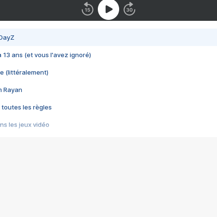
 DayZ
 a 13 ans (et vous l'avez ignoré)
e (littéralement)
im Rayan
 toutes les règles
s les jeux vidéo
us choquant de Rockstar ? - Le scandale BULLY
e plus moche de Steam
du RÊVE tourne au CAUCHEMAR
pendant 8 heures
it… à tort