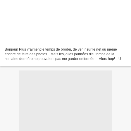
Bonjour! Plus vraiment le temps de broder, de venir sur le net ou même
encore de faire des photos... Mais les jolies journées d'automne de la
semaine dernière ne pouvaient pas me garder enfermée!... Alors hop!... Une
petite pause en fin de matinée pour...