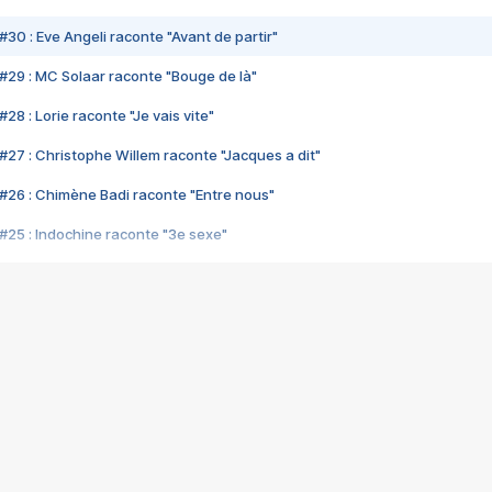
#30 : Eve Angeli raconte "Avant de partir"
#29 : MC Solaar raconte "Bouge de là"
28 : Lorie raconte "Je vais vite"
#27 : Christophe Willem raconte "Jacques a dit"
#26 : Chimène Badi raconte "Entre nous"
#25 : Indochine raconte "3e sexe"
#24 : Zaho raconte "C'est chelou"
#23 : Patrick Bruel raconte "Au café des délices"
#22 : Kyo raconte "Le chemin"
#21 : Nolwenn Leroy raconte "Cassé"
#20 : Patrick Hernandez raconte "Born to be alive"
#19 : Lorie raconte "Près de moi"