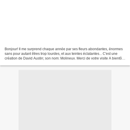
Bonjour! Il me surprend chaque année par ses fleurs abondantes, énormes
sans pour autant êtres trop lourdes, et aux teintes éclatantes... C'est une
création de David Austin; son nom: Molineux. Merci de votre visite A bientôt
Aliselle