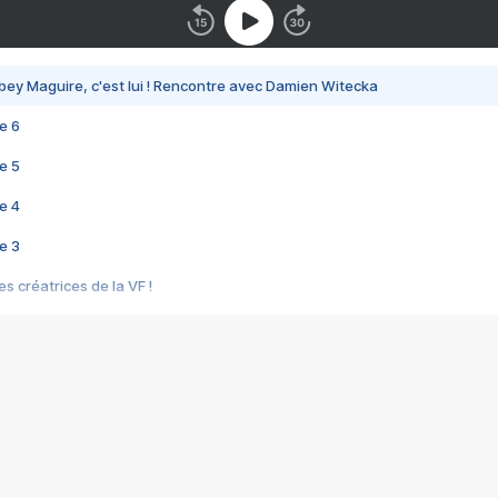
bey Maguire, c'est lui ! Rencontre avec Damien Witecka
e 6
e 5
e 4
e 3
s créatrices de la VF !
e 2
e 1
e Mektoub My Love arrive enfin ! Rencontre avec Shaïn Boumedine et Sal
i : après Toni en famille
elle réalise le bouleversant Dites lui que je l'aime