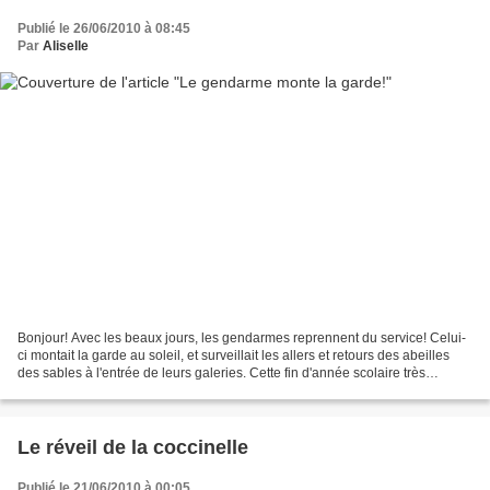
Publié le 26/06/2010 à 08:45
Par
Aliselle
Bonjour! Avec les beaux jours, les gendarmes reprennent du service! Celui-
ci montait la garde au soleil, et surveillait les allers et retours des abeilles
des sables à l'entrée de leurs galeries. Cette fin d'année scolaire très
chargée ne me permet pas...
Le réveil de la coccinelle
Publié le 21/06/2010 à 00:05