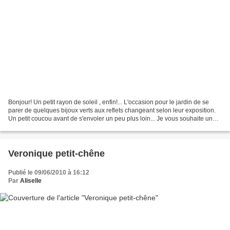
Bonjour! Un petit rayon de soleil , enfin!... L'occasion pour le jardin de se
parer de quelques bijoux verts aux reflets changeant selon leur exposition.
Un petit coucou avant de s'envoler un peu plus loin... Je vous souhaite un
très agréable week-end...
Veronique petit-chêne
Publié le 09/06/2010 à 16:12
Par
Aliselle