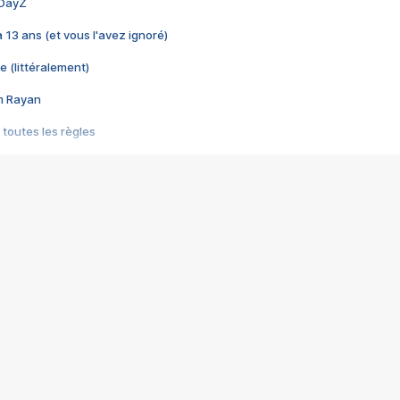
 DayZ
 a 13 ans (et vous l'avez ignoré)
e (littéralement)
im Rayan
 toutes les règles
s les jeux vidéo
us choquant de Rockstar ? - Le scandale BULLY
e plus moche de Steam
du RÊVE tourne au CAUCHEMAR
pendant 8 heures
it… à tort
umiliés par un jeu vidéo
ire - Final Fantasy 8