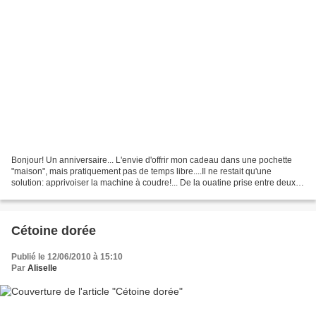
Bonjour! Un anniversaire... L'envie d'offrir mon cadeau dans une pochette
"maison", mais pratiquement pas de temps libre....Il ne restait qu'une
solution: apprivoiser la machine à coudre!... De la ouatine prise entre deux
épaisseurs de cotonnade, du fil...
Cétoine dorée
Publié le 12/06/2010 à 15:10
Par
Aliselle