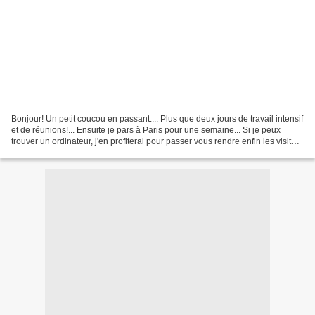
Bonjour! Un petit coucou en passant.... Plus que deux jours de travail intensif
et de réunions!... Ensuite je pars à Paris pour une semaine... Si je peux
trouver un ordinateur, j'en profiterai pour passer vous rendre enfin les visites
que je vous promets,...