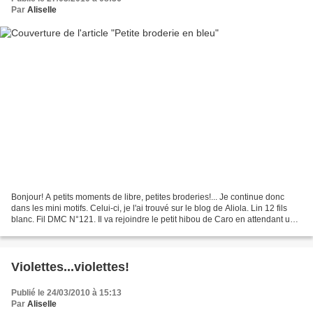
Par
Aliselle
Bonjour! A petits moments de libre, petites broderies!... Je continue donc
dans les mini motifs. Celui-ci, je l'ai trouvé sur le blog de Aliola. Lin 12 fils
blanc. Fil DMC N°121. Il va rejoindre le petit hibou de Caro en attendant une
finition, cartonnée...
Violettes...violettes!
Publié le 24/03/2010 à 15:13
Par
Aliselle