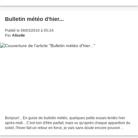
élégantes, un ravissant petit bibi, porté...
Bulletin météo d'hier...
Publié le 08/03/2010 à 05:24
Par
Aliselle
Bonjour!... En guise de bulletin météo, quelques petits essais tentés hier
après-midi... C'est loin d'être parfait, mais vu qu'après chaque apparition du
soleil, l'hiver fait un retour en force, je vais sans doute encore pouvoir
m'entraîner avant l'arrivée...