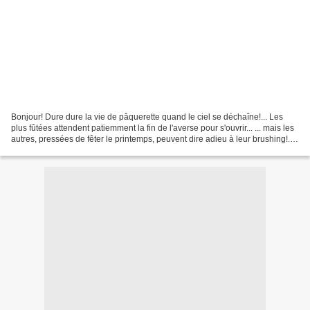
Bonjour! Dure dure la vie de pâquerette quand le ciel se déchaîne!... Les
plus fûtées attendent patiemment la fin de l'averse pour s'ouvrir... ... mais les
autres, pressées de fêter le printemps, peuvent dire adieu à leur brushing!...
Je vous souhaite...