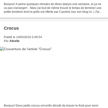
Bonjour! A peine quelques minutes de libres depuis une semaine, et ça ne
va pas s'arranger!... Mais j'ai tout de même trouvé le temps de terminer une
petite broderie dont la grille est offerte par Caroline (sur son blog ici. ) J'ai
déjà une idée de la...
Crocus
Publié le 14/03/2010 à 09:54
Par
Aliselle
Bonjour! Deux petits crocus ont enfin décidé de braver le froid pour venir