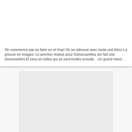
On commence par en faire un et Hop! On se retrouve avec toute une tribu! La
preuve en images: Le premier réalisé pour Damocamélia (en fait une
Demoiselle!) Et ceux et celles qui se sont invités ensuite... Un grand merci à
Amaryse du blog "Ambiance Déco"...