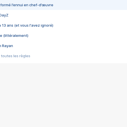
nsformé l’ennui en chef-d’œuvre
 DayZ
 a 13 ans (et vous l'avez ignoré)
e (littéralement)
im Rayan
 toutes les règles
s les jeux vidéo
us choquant de Rockstar ? - Le scandale BULLY
e plus moche de Steam
du RÊVE tourne au CAUCHEMAR
pendant 8 heures
it… à tort