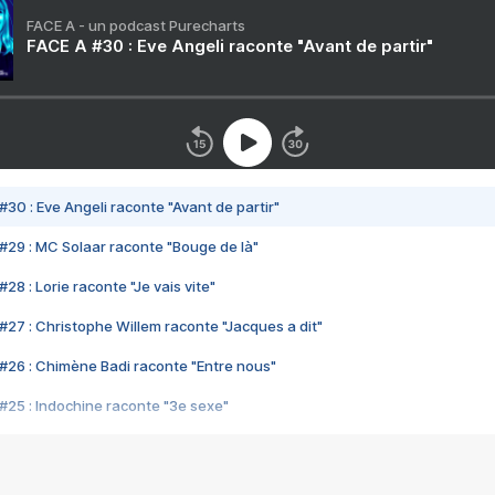
FACE A - un podcast Purecharts
FACE A #30 : Eve Angeli raconte "Avant de partir"
#30 : Eve Angeli raconte "Avant de partir"
#29 : MC Solaar raconte "Bouge de là"
28 : Lorie raconte "Je vais vite"
#27 : Christophe Willem raconte "Jacques a dit"
#26 : Chimène Badi raconte "Entre nous"
#25 : Indochine raconte "3e sexe"
#24 : Zaho raconte "C'est chelou"
#23 : Patrick Bruel raconte "Au café des délices"