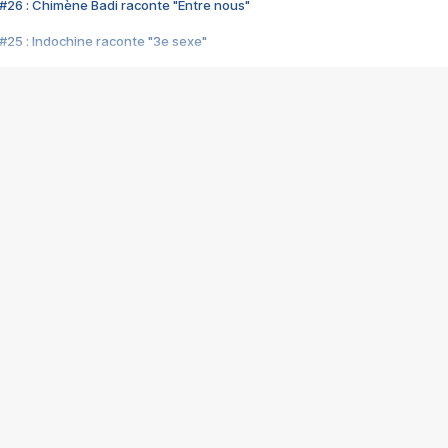
#26 : Chimène Badi raconte "Entre nous"
#25 : Indochine raconte "3e sexe"
#24 : Zaho raconte "C'est chelou"
#23 : Patrick Bruel raconte "Au café des délices"
#22 : Kyo raconte "Le chemin"
#21 : Nolwenn Leroy raconte "Cassé"
#20 : Patrick Hernandez raconte "Born to be alive"
#19 : Lorie raconte "Près de moi"
#18 : Michael Jones raconte "A nos actes manqués" (avec Jean-Jacque
#17 : Khaled raconte "Aïcha"
#16 : Corneille raconte "Parce qu'on vient de loin"
#15 : Indochine raconte "L'aventurier"
14 : Lorie raconte "Sur un air latino"